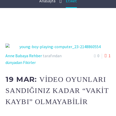
Anasayfa
Etiket
Anne Babaya Rehber
tarafından
0
1
dünyadan Fikirler
19 MAR:
VIDEO OYUNLARI
SANDIĞINIZ KADAR “VAKIT
KAYBI” OLMAYABILIR