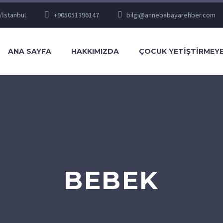
/İstanbul
+905051396147
bilgi@annebabayarehber.com
ANA SAYFA
HAKKIMIZDA
ÇOCUK YETIŞTIRMEYE
BEBEK