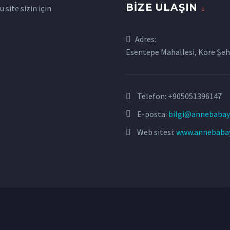
BIZE ULAŞIN
site sizin için
Adres:
Esentepe Mahallesi, Kore Şehi
Telefon:
+905051396147
E-posta:
bilgi@annebabay
Web sitesi:
www.annebaba