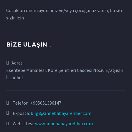
Çocukları önemsiyorsanız ve/veya çocuğunuz varsa, bu site
sizin için
BIZE ULAŞIN
Adres:
Esentepe Mahallesi, Kore Şehitleri Caddesi No:30 E/2 Şişli/
İstanbul
Telefon:
+905051396147
E-posta:
bilgi@annebabayarehber.com
Web sitesi:
www.annebabayarehber.com