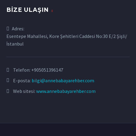
BIZE ULAŞIN
Adres:
Esentepe Mahallesi, Kore Şehitleri Caddesi No:30 E/2 Şişli/
İstanbul
Telefon:
+905051396147
E-posta:
bilgi@annebabayarehber.com
Web sitesi:
www.annebabayarehber.com