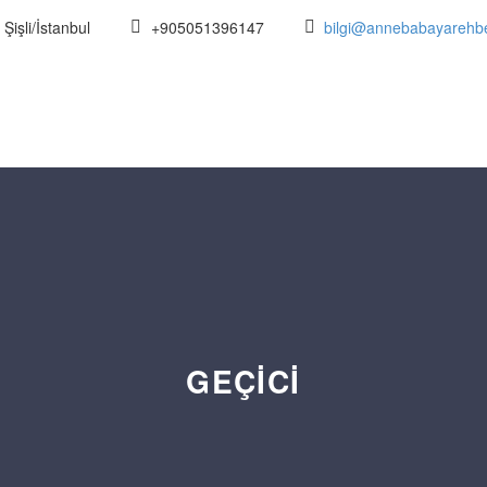
Şişli/İstanbul
+905051396147
bilgi@annebabayarehb
GEÇICI