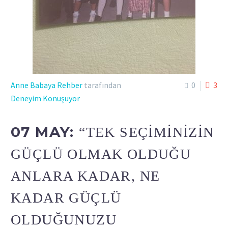
Anne Babaya Rehber
tarafından
0
3
Deneyim Konuşuyor
07 MAY:
“TEK SEÇIMINIZIN
GÜÇLÜ OLMAK OLDUĞU
ANLARA KADAR, NE
KADAR GÜÇLÜ
OLDUĞUNUZU