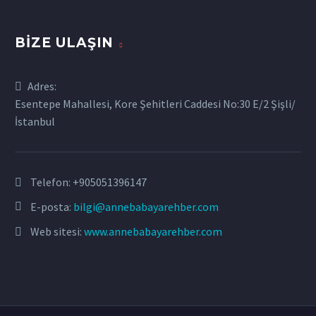
BIZE ULAŞIN
Adres:
Esentepe Mahallesi, Kore Şehitleri Caddesi No:30 E/2 Şişli/
İstanbul
Telefon:
+905051396147
E-posta:
bilgi@annebabayarehber.com
Web sitesi:
www.annebabayarehber.com