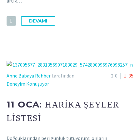
artık…
DEVAMI
Anne Babaya Rehber
tarafından
0
35
Deneyim Konuşuyor
11 OCA:
HARIKA ŞEYLER
LISTESI
Doğduklarından beri günlük tutuyorum; onların