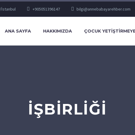
/İstanbul
+905051396147
bilgi@annebabayarehber.com
ANA SAYFA
HAKKIMIZDA
ÇOCUK YETIŞTIRMEYE
IŞBIRLIĞI