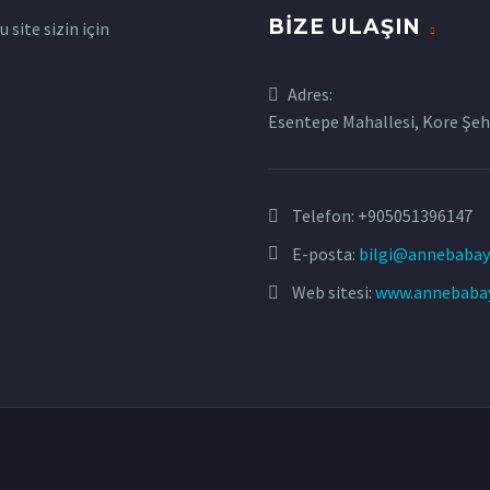
BIZE ULAŞIN
site sizin için
Adres:
Esentepe Mahallesi, Kore Şehi
Telefon:
+905051396147
E-posta:
bilgi@annebabay
Web sitesi:
www.annebaba