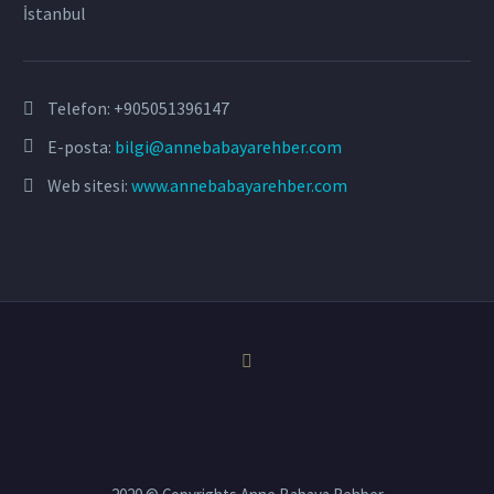
İstanbul
Telefon:
+905051396147
E-posta:
bilgi@annebabayarehber.com
Web sitesi:
www.annebabayarehber.com