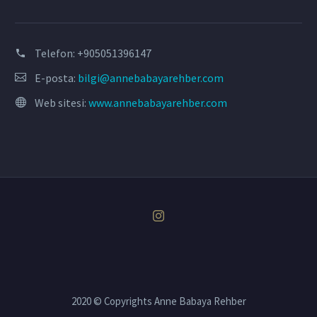
Telefon:
+905051396147
E-posta:
bilgi@annebabayarehber.com
Web sitesi:
www.annebabayarehber.com
2020 © Copyrights Anne Babaya Rehber