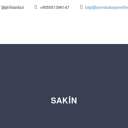
Şişli/İstanbul
+905051396147
bilgi@annebabayarehb
SAKIN