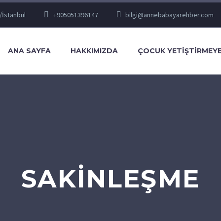
/İstanbul
+905051396147
bilgi@annebabayarehber.com
ANA SAYFA
HAKKIMIZDA
ÇOCUK YETIŞTIRMEYE
SAKINLEŞME