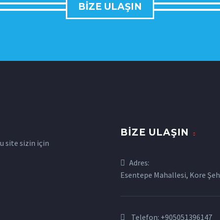
BIZE ULAŞIN
BIZE ULAŞIN
site sizin için
Adres:
Esentepe Mahallesi, Kore Şehi
Telefon:
+905051396147