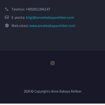
Telefon:
+905051396147
E-posta:
bilgi@annebabayarehber.com
Web sitesi:
www.annebabayarehber.com
2020 © Copyrights Anne Babaya Rehber