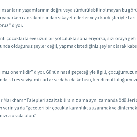
nsanların yaşamlarının doğru veya sürdürülebilir olmayan bu görü
yaparken can sıkıntısından şikayet ederler veya kardeşleriyle tartı
ruz.” diyor.
nlı çocuklarla eve uzun bir yolculukla sona eriyorsa, sizi oraya geti
unda olduğunuz şeyler değil, yapmak istediğiniz şeyler olarak kabu
mız önemlidir” diyor. Günün nasıl geçeceğiyle ilgili, çocuğumuzu
ğunda, stres seviyemiz artar ve daha da kötüsü, kendi mutluluğumuz
or Markham “Talepleri azaltabilirsiniz ama aynı zamanda ödülleri d
rin ya da “geceleri bir çocukla karanlıkta uzanmak ve dinlemek iç
nızca orada olun.”