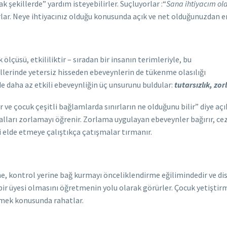
 şekillerde” yardım isteyebilirler. Suçluyorlar :“
Sana ihtiyacım ol
lar. Neye ihtiyacınız olduğu konusunda açık ve net olduğunuzdan e
sü, etkililiktir – sıradan bir insanın terimleriyle, bu
llerinde yetersiz hisseden ebeveynlerin de tükenme olasılığı
e daha az etkili ebeveynliğin üç unsurunu buldular:
tutarsızlık, zo
ve çocuk çeşitli bağlamlarda sınırların ne olduğunu bilir” diye açı
ralları zorlamayı öğrenir. Zorlama uygulayan ebeveynler bağırır, ce
 elde etmeye çalıştıkça çatışmalar tırmanır.
, kontrol yerine bağ kurmayı önceliklendirme eğilimindedir ve disip
ir üyesi olmasını öğretmenin yolu olarak görürler. Çocuk yetiştirm
rmek konusunda rahatlar.