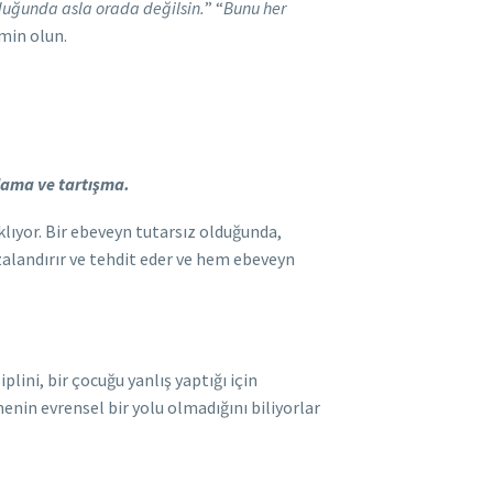
duğunda asla orada değilsin.
” “
Bunu her
min olun.
rlama ve tartışma.
klıyor. Bir ebeveyn tutarsız olduğunda,
zalandırır ve tehdit eder ve hem ebeveyn
lini, bir çocuğu yanlış yaptığı için
enin evrensel bir yolu olmadığını biliyorlar