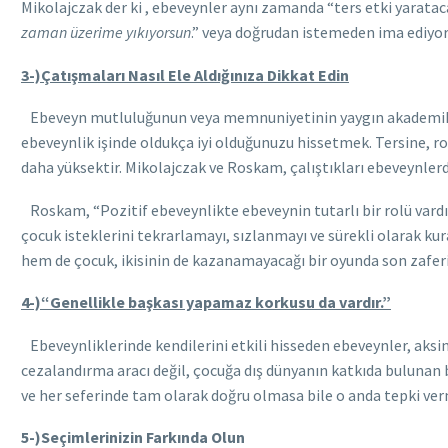
Mikolajczak der ki , ebeveynler aynı zamanda “ters etki yaratacak
zaman üzerime yıkıyorsun
.” veya doğrudan istemeden ima ediyor
3-)Çatışmaları Nasıl Ele
Aldığınıza Dikkat Edin
Ebeveyn mutluluğunun veya memnuniyetinin yaygın akademik ölçü
ebeveynlik işinde oldukça iyi olduğunuzu hissetmek. Tersine, ro
daha yüksektir. Mikolajczak ve Roskam, çalıştıkları ebeveynlerd
Roskam, “Pozitif ebeveynlikte ebeveynin tutarlı bir rolü vardır 
çocuk isteklerini tekrarlamayı, sızlanmayı ve sürekli olarak ku
hem de çocuk, ikisinin de kazanamayacağı bir oyunda son zaferi
4-)“Genellikle başkası yapamaz korkusu da vardır.”
Ebeveynliklerinde kendilerini etkili hisseden ebeveynler, aksine
cezalandırma aracı değil, çocuğa dış dünyanın katkıda bulunan b
ve her seferinde tam olarak doğru olmasa bile o anda tepki ve
5-)Seçimlerinizin Farkında Olun