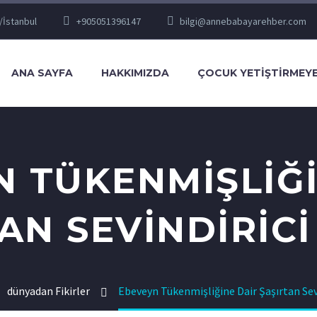
/İstanbul
+905051396147
bilgi@annebabayarehber.com
ANA SAYFA
HAKKIMIZDA
ÇOCUK YETIŞTIRMEYE
N TÜKENMIŞLIĞI
AN SEVINDIRIC
dünyadan Fikirler
Ebeveyn Tükenmişliğine Dair Şaşırtan Sev