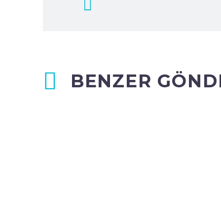
BENZER GÖND
BİLİM, BAŞARILI ÇOCUKLARIN
MUTLU