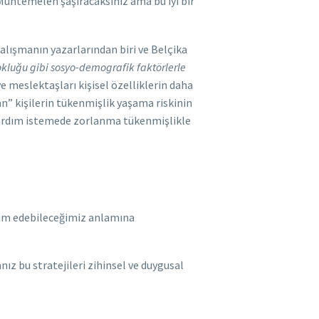
. Muhtemelen şaşıracaksınız ama bu iyi bir
alışmanın yazarlarından biri ve Belçika
yokluğu gibi sosyo-demografik faktörlerle
e meslektaşları kişisel özelliklerin daha
an” kişilerin tükenmişlik yaşama riskinin
 yardım istemede zorlanma tükenmişlikle
rdım edebileceğimiz anlamına
ız bu stratejileri zihinsel ve duygusal