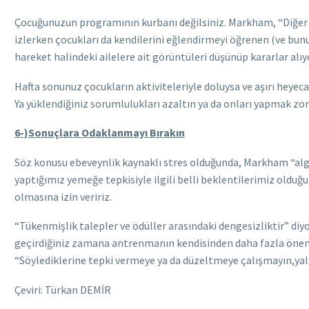
Çocuğunuzun programının kurbanı değilsiniz. Markham, “Diğer i
izlerken çocukları da kendilerini eğlendirmeyi öğrenen (ve bunu 
hareket halindeki ailelere ait görüntüleri düşünüp kararlar alıyo
Hafta sonunuz çocukların aktiviteleriyle doluysa ve aşırı heyeca
Ya yüklendiğiniz sorumlulukları azaltın ya da onları yapmak zor
6-)Sonuçlara Odaklanmayı Bırakın
Söz konusu ebeveynlik kaynaklı stres olduğunda, Markham “algı
yaptığımız yemeğe tepkisiyle ilgili belli beklentilerimiz oldu
olmasına izin veririz.
“Tükenmişlik talepler ve ödüller arasındaki dengesizliktir” diy
geçirdiğiniz zamana antrenmanın kendisinden daha fazla önem ve
“Söylediklerine tepki vermeye ya da düzeltmeye çalışmayın,yal
Çeviri: Türkan DEMİR