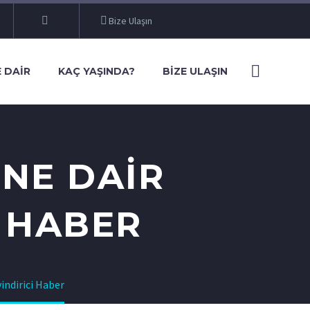
Bize Ulaşın
 DAIR
KAÇ YAŞINDA?
BIZE ULAŞIN
NE DAIR
I HABER
indirici Haber