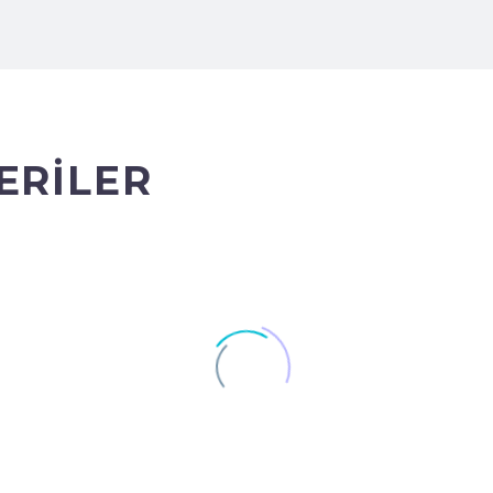
ERILER
 OLMAYA ÇALIŞMAK YERİNE
Çocuğunuzun Zorbalığı