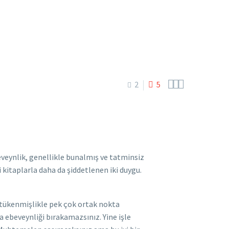



2
5
veynlik, genellikle bunalmış ve tatminsiz
kitaplarla daha da şiddetlenen iki duygu.
ki tükenmişlikle pek çok ortak nokta
a ebeveynliği bırakamazsınız. Yine işle