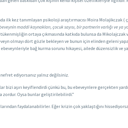
an gelen baskıdan çok kişinin kendi kişisel özellikleriyle ilgilidir
 ilk kez tanımlayan psikoloji araştırmacısı Moïra Molajikczak ( ç
beveynin maddi kaynakları, çocuk sayısı, bir partnerin varlığı ve ya 
r tükenmişliğin ortaya çıkmasında katkıda bulunsa da Mikolajczak v
beveyn olmayı dört gözle bekleyen ve bunun için elinden geleni yap
i ebeveynleriyle bağ kurma sorunu hikayesi, ailede düzensizlik ve
fret ediyorsanız yalnız değilsiniz.
ar bizi aşırı keyiflendirdi çünkü bu, bu ebeveynlere gerçekten ya
 zordur. Oysa bunlar geliştirilebilirdi.”
ından faydalanabilirler. Eğer krizin çok yaklaştığını hissediyorsan