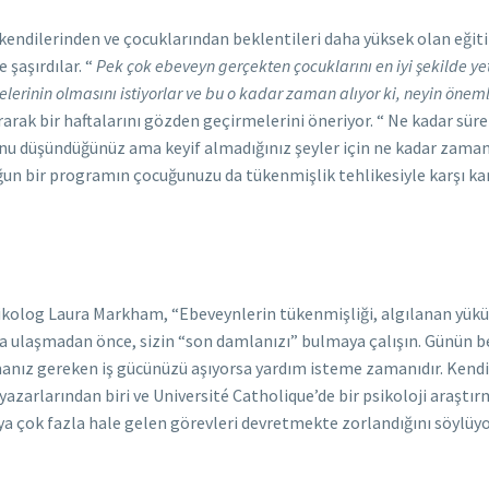
endilerinden ve çocuklarından beklentileri daha yüksek olan eğitim
e şaşırdılar. “
Pek çok ebeveyn gerçekten çocuklarını en iyi şekilde yet
telerinin olmasını istiyorlar ve bu o kadar zaman alıyor ki, neyin öne
arak bir haftalarını gözden geçirmelerini öneriyor. “ Ne kadar sü
uğunu düşündüğünüz ama keyif almadığınız şeyler için ne kadar za
un bir programın çocuğunuzu da tükenmişlik tehlikesiyle karşı karş
sikolog Laura Markham, “Ebeveynlerin tükenmişliği, algılanan yükü
ya ulaşmadan önce, sizin “son damlanızı” bulmaya çalışın. Günün be
pmanız gereken iş gücünüzü aşıyorsa yardım isteme zamanıdır. Kendi
 yazarlarından biri ve Université Catholique’de bir psikoloji araşt
ya çok fazla hale gelen görevleri devretmekte zorlandığını söylüy