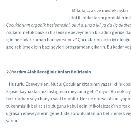
Mikolajczak ve meslektaşları k
ilintili olduklarını gördüklerind
Çocuklarının organik beslemesini, okul dışında iki ya da üç aktivi
mükemmellik baskısı hisseden ebeveynlerin bir adım geride dur
için ne kadar zaman harcıyorsunuz? Çocuklarınız için iyi old
geçirebilmek için bazı şeyleri programdan çıkarın. Bu kadar yoğ
2-)Yardım Alabileceğiniz Anları Belirleyin
Huzurlu Ebeveynler , Mutlu Çocuklar kitabının yazarı klinik p
kişisel kaynaklarınızı aştığında meydana gelir” diyor. Bu nokta
hazırlarken veya banyo saati olabilir. Her ne olursa olsun, ya
tükenmişlik belirtisi olduğunu kabul edin. Mikolajczak’ın ortak
uğraşan ebeveynlerin genellikle sorunlu alanları belirlemek ve
vardır.”