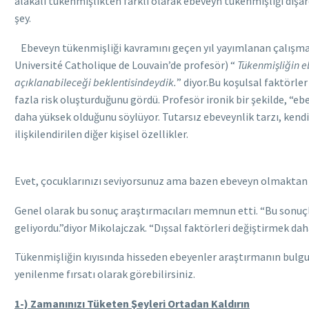
alakalı tükenmişlikten farklı olarak ebeveyn tükenmişliği dışard
şey.
Ebeveyn tükenmişliği kavramını geçen yıl yayımlanan çalışmada
Université Catholique de Louvain’de profesör) “
Tükenmişliğin e
açıklanabileceği beklentisindeydik.
” diyor.Bu koşulsal faktörle
fazla risk oluşturduğunu gördü. Profesör ironik bir şekilde, “e
daha yüksek olduğunu söylüyor. Tutarsız ebeveynlik tarzı, kend
ilişkilendirilen diğer kişisel özellikler.
Evet, çocuklarınızı seviyorsunuz ama bazen ebeveyn olmaktan ne
Genel olarak bu sonuç araştırmacıları memnun etti. “Bu sonuçl
geliyordu.”diyor Mikolajczak. “Dışsal faktörleri değiştirmek daha
Tükenmişliğin kıyısında hisseden ebeyenler araştırmanın bulgular
yenilenme fırsatı olarak görebilirsiniz.
1-) Zamanınızı Tüketen Şeyleri Ortadan Kaldırın