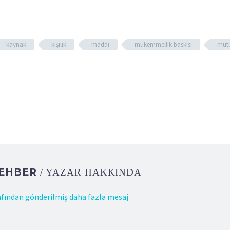
kaynak
kişilik
maddi
mükemmellik baskısı
mutl
REHBER
/ YAZAR HAKKINDA
fından gönderilmiş daha fazla mesaj