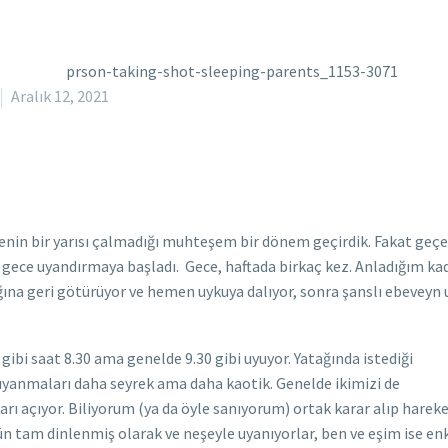
Aralık 12, 2021
cenin bir yarısı çalmadığı muhteşem bir dönem geçirdik. Fakat geç
n gece uyandırmaya başladı. Gece, haftada birkaç kez. Anladığım ka
tağına geri götürüyor ve hemen uykuya dalıyor, sonra şanslı ebevey
ibi saat 8.30 ama genelde 9.30 gibi uyuyor. Yatağında istediği
ı uyanmaları daha seyrek ama daha kaotik. Genelde ikimizi de
arı açıyor. Biliyorum (ya da öyle sanıyorum) ortak karar alıp harek
i gün tam dinlenmiş olarak ve neşeyle uyanıyorlar, ben ve eşim is