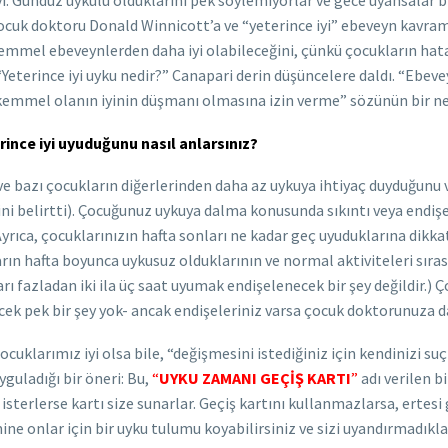
. Gündüz uykulu olduklarını pek söylemiyorlar ve gece uyansalar bil
cuk doktoru Donald Winnicott’a ve “yeterince iyi” ebeveyn kavram
ükemmel ebeveynlerden daha iyi olabileceğini, çünkü çocukların hat
“Yeterince iyi uyku nedir?” Canapari derin düşüncelere daldı. “Ebeve
“Mükemmel olanın iyinin düşmanı olmasına izin verme” sözünün bir ne
ince iyi uyuduğunu nasıl anlarsınız?
ve bazı çocukların diğerlerinden daha az uykuya ihtiyaç duyduğunu 
ni belirtti). Çocuğunuz uykuya dalma konusunda sıkıntı veya endi
 Ayrıca, çocuklarınızın hafta sonları ne kadar geç uyuduklarına dikka
rın hafta boyunca uykusuz olduklarının ve normal aktiviteleri sıra
arı fazladan iki ila üç saat uyumak endişelenecek bir şey değildir.) Ç
cek pek bir şey yok- ancak endişeleriniz varsa çocuk doktorunuza d
arımız iyi olsa bile, “değişmesini istediğiniz için kendinizi suçl
guladığı bir öneri: Bu,
“
UYKU ZAMANI GEÇİŞ KARTI
”
adı verilen b
isterlerse kartı size sunarlar. Geçiş kartını kullanmazlarsa, ertesi 
ne onlar için bir uyku tulumu koyabilirsiniz ve sizi uyandırmadıkla