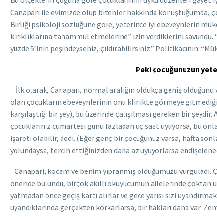
Bu ölçeklerin çoğuna göre çocuklarımın uyku düzenleri gayet iyi
Canapari ile evimizde olup bitenler hakkında konuştuğumda, ço
Birliği psikoloji sözlüğüne göre, yeterince iyi ebeveynlerin m
kırıklıklarına tahammül etmelerine” izin verdiklerini savundu. 
yüzde 5’inin peşindeyseniz, çıldırabilirsiniz.” Politikacının: 
Peki çocuğunuzun yeter
İlk olarak, Canapari, normal aralığın oldukça geniş olduğunu 
olan çocukların ebeveynlerinin onu klinikte görmeye gitmediği
karşılaştığı bir şey), bu üzerinde çalışılması gereken bir şeydir.
çocuklarınız cumartesi günü fazladan üç saat uyuyorsa, bu onla
işareti olabilir, dedi. (Eğer genç bir çocuğunuz varsa, hafta sonl
yolundaysa, tercih ettiğinizden daha az uyuyorlarsa endişelene
Canapari, kocam ve benim yıpranmış olduğumuzu vurguladı. Çocukl
öneride bulundu, birçok akıllı okuyucumun ailelerinde çoktan uy
yatmadan önce geçiş kartı alırlar ve gece yarısı sizi uyandırmak 
uyandıklarında gerçekten korkarlarsa, bir hakları daha var: Zemi