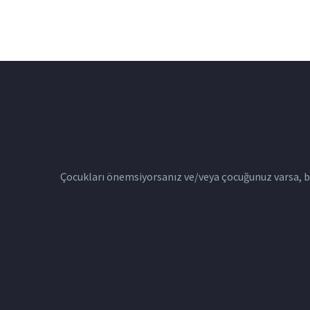
Ebeveynlik Bu davranışların
vardır
kaynağını bularak çocuğunuzun
bunlardan ders çıkarmasını
sağlayabilir ve…
Çocukları önemsiyorsanız ve/veya çocuğunuz varsa, bu 