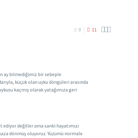



0
11
en ay bilmediğimiz bir sebeple
darıyla, küçük olan uyku döngüleri arasında
n uykusu kaçmış olarak yatağımıza geri
et ediyor değiller ama sanki hayatımızı
e enkaza dönmüş oluyoruz. Yüzümü normale