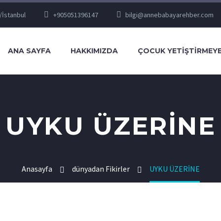
/İstanbul
+905051396147
bilgi@annebabayarehber.com
ANA SAYFA
HAKKIMIZDA
ÇOCUK YETIŞTIRMEYE
UYKU ÜZERİNE
Anasayfa
dünyadan Fikirler
UYKU ÜZERİNE