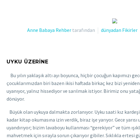
Anne Babaya Rehber
tarafından
dünyadan Fikirler
UYKU ÜZERİNE
Bu yılın yaklaşık altı ayı boyunca, hiçbir çocuğun kapımızı ge
çocuklarımızdan biri bazen ikisi haftada birkaç kez bizi yenide
uyanıyor, yalnız hissediyor ve sarılmak istiyor. Birimiz onu ya
dönüyor.
Büyük olan uykuya dalmakta zorlanıyor. Uyku saati kız kardeşi g
kadar kitap okumasına izin verdik, biraz işe yarıyor. Gece yarıs
uyandırıyor; bizim lavaboyu kullanması “gerekiyor” ve tüm ışıkl
mahvetmek için sırayla sorun çıkarıyor gibiler. Sıklıkla ertes