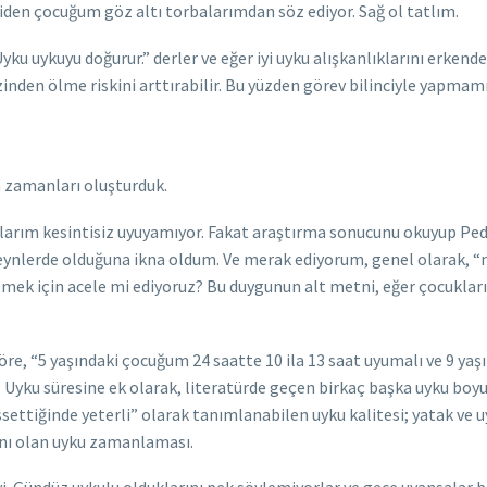
den çocuğum göz altı torbalarımdan söz ediyor. Sağ ol tatlım.
ku uykuyu doğurur.” derler ve eğer iyi uyku alışkanlıklarını erken
zinden ölme riskini arttırabilir. Bu yüzden görev bilinciyle yapmam
a zamanları oluşturduk.
ım kesintisiz uyuyamıyor. Fakat araştırma sonucunu okuyup Pediat
ynlerde olduğuna ikna oldum. Ve merak ediyorum, genel olarak, “n
tmek için acele mi ediyoruz? Bu duygunun alt metni, eğer çocuklar
, “5 yaşındaki çocuğum 24 saatte 10 ila 13 saat uyumalı ve 9 yaşın
” Uyku süresine ek olarak, literatürde geçen birkaç başka uyku boyu
ssettiğinde yeterli” olarak tanımlanabilen uyku kalitesi; yatak ve
anı olan uyku zamanlaması.