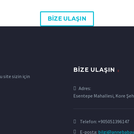
. Ancak,…
hasrettir ve akşam…
BIZE ULAŞIN
BIZE ULAŞIN
site sizin için
Adres:
Esentepe Mahallesi, Kore Şehi
Telefon:
+905051396147
E-posta:
bilgi@annebabay