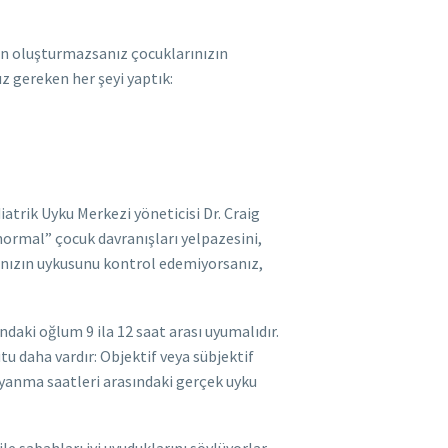
den oluşturmazsanız çocuklarınızın
ız gereken her şeyi yaptık:
rik Uyku Merkezi yöneticisi Dr. Craig
ormal” çocuk davranışları yelpazesini,
ınızın uykusunu kontrol edemiyorsanız,
daki oğlum 9 ila 12 saat arası uyumalıdır.
tu daha vardır: Objektif veya sübjektif
 uyanma saatleri arasındaki gerçek uyku