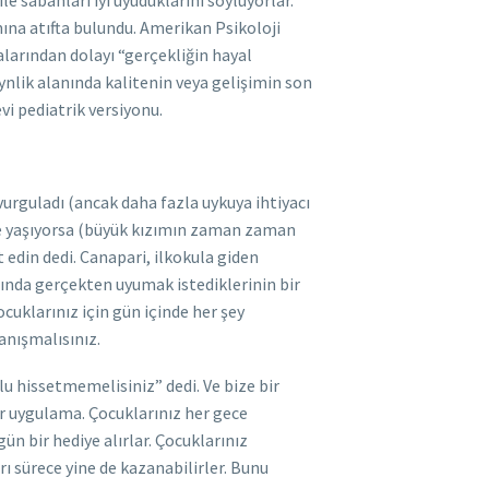
e sabahları iyi uyuduklarını söylüyorlar.
ına atıfta bulundu. Amerikan Psikoloji
alarından dolayı “gerçekliğin hayal
ynlik alanında kalitenin veya gelişimin son
vi pediatrik versiyonu.
vurguladı (ancak daha fazla uykuya ihtiyacı
şe yaşıyorsa (büyük kızımın zaman zaman
t edin dedi. Canapari, ilkokula giden
sında gerçekten uyumak istediklerinin bir
ocuklarınız için gün içinde her şey
anışmalısınız.
u hissetmemelisiniz” dedi. Ve bize bir
ir uygulama. Çocuklarınız her gece
gün bir hediye alırlar. Çocuklarınız
rı sürece yine de kazanabilirler. Bunu