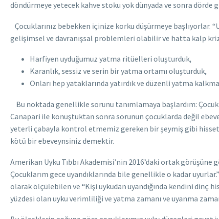
döndürmeye yetecek kahve stoku yok dünyada ve sonra dörde gi
Çocuklarınız bebekken içinize korku düşürmeye başlıyorlar. “Uy
gelişimsel ve davranışsal problemleri olabilir ve hatta kalp kri
Harfiyen uyduğumuz yatma ritüelleri oluşturduk,
Karanlık, sessiz ve serin bir yatma ortamı oluşturduk,
Onları hep yataklarında yatırdık ve düzenli yatma kalkm
Bu noktada genellikle sorunu tanımlamaya başlardım: Çocuklar
Canapari ile konuştuktan sonra sorunun çocuklarda değil ebeve
yeterli çabayla kontrol etmemiz gereken bir şeymiş gibi hisse
kötü bir ebeveynsiniz demektir.
Amerikan Uyku Tıbbı Akademisi’nin 2016’daki ortak görüşüne göre
Çocuklarım gece uyandıklarında bile genellikle o kadar uyurlar.
olarak ölçülebilen ve “Kişi uykudan uyandığında kendini dinç hi
yüzdesi olan uyku verimliliği ve yatma zamanı ve uyanma zam