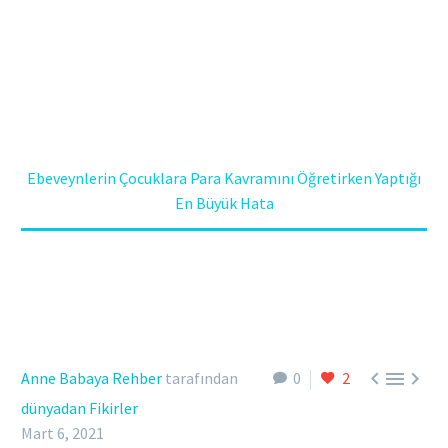
HATA
Anasayfa
dünyadan Fikirler
Ebeveynlerin Çocuklara Para Kavramını Öğretirken Yaptığı
En Büyük Hata



Anne Babaya Rehber
tarafından
0
2
dünyadan Fikirler
Mart 6, 2021