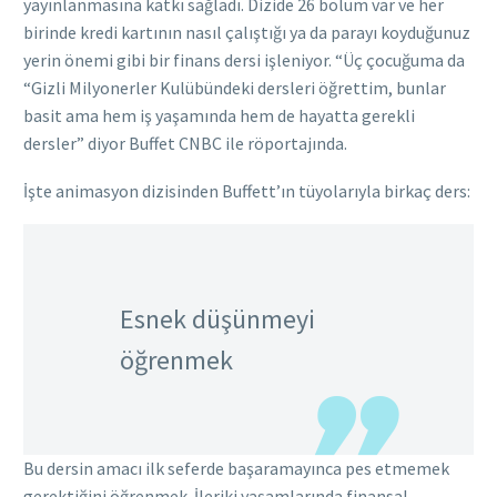
yayınlanmasına katkı sağladı. Dizide 26 bölüm var ve her
birinde kredi kartının nasıl çalıştığı ya da parayı koyduğunuz
yerin önemi gibi bir finans dersi işleniyor. “Üç çocuğuma da
“Gizli Milyonerler Kulübündeki dersleri öğrettim, bunlar
basit ama hem iş yaşamında hem de hayatta gerekli
dersler” diyor Buffet CNBC ile röportajında.
İşte animasyon dizisinden Buffett’ın tüyolarıyla birkaç ders:
Esnek düşünmeyi
öğrenmek
Bu dersin amacı ilk seferde başaramayınca pes etmemek
gerektiğini öğrenmek. İleriki yaşamlarında finansal