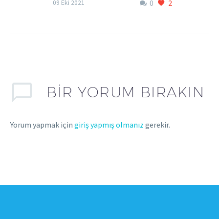
0
2
7 YAYGIN EBEVEYNLİK SORUNU VE
09 Eki 2021
ÖNERİLER Ebeveynlik zordur. Zor
demek az kalır. Ebeveynlik sadece
hayattaki en zor şeylerden biri…
BIR YORUM BIRAKIN
Yorum yapmak için
giriş yapmış olmanız
gerekir.