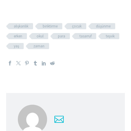
alışkanlık
biriktirme
çocuk
düşünme
erken
okul
para
tasarruf
teşvik
yaş
zaman