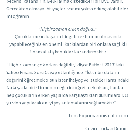
becerisi kazandırın. Belki almak istedikleri bir DVD vardır.
Gerçekten almaya ihtiyaçları var mı yoksa ödünç alabilirler
mi öğrenin.
‘Hiçbir zaman erken değildir’
Çocuklarınızın başarılı bir geleceklerinin olmasında
yapabileceğiniz en önemli katkılardan biri onlara sağlıklı
finansal alışkanlıklar kazandırmaktır.
“Hiçbir zaman çok erken değildir,” diyor Buffett 2013’teki
Yahoo Finans Soru Cevap etkinliğinde. “İster bir doların
değerini öğretmek olsun ister ihtiyaç ve istekleri arasındaki
farkı ya da biriktirmenin değerini öğretmek olsun, bunlar
hep çocukların erken yaşlarda karşılaştıkları durumlardır. O
yüzden yapılacak en iyi şey anlamalarını sağlamaktır.”
Tom Popomaronis cnbc.com
Çeviri: Türkan Demir