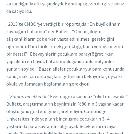
kazandığında altı yaşındaydı. Kapı kapı gezip dergi ve sakız
da satıyordu.
2013’te CNBC ‘ye verdiği bir röportajda “En büyük ilham
kaynağım babamdı.” der Buffett. “Ondan, doğru
alışkanlıkların çok erken yaşta edinilmesi gerektiğini
öğrendim. Para biriktirmek gerektiği, bana verdiği önemli
bir dersti.” Ebeveynlerin çocuklara parayı öğretirken
yaptıkları en büyük hata sorulduğunda ünlü milyarder
şunları söyledi ”Bazen aileler çocuklarıyla para konusunda
konuşmak için onlu yaşlara gelmesini bekliyorlar, oysa ki
okula yollamadan başlamaları gerekiyor.”
‘Zaman bir etkendir’
Evet doğru okudunuz “okul öncesinde”
Buffett, araştırmaların beynimizin %80inin 3 yaşına kadar
oluştuğunu gösterdiğine işaret ediyor. Cambridge
Üniversitesi’nde yapılan bir çalışma çocukların 3- 4
yaşlarında para kavramını algılayabileceklerini ortaya
koydu. 7 yaşına gelindiğinde ilerde gösterecekleri finansal