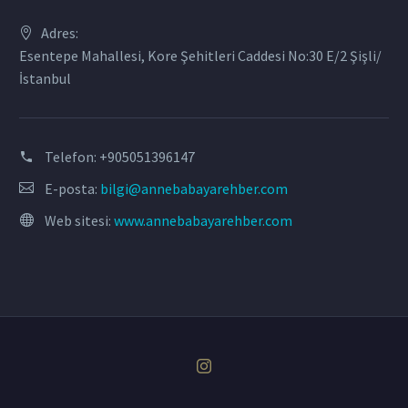
Adres:
Esentepe Mahallesi, Kore Şehitleri Caddesi No:30 E/2 Şişli/
İstanbul
Telefon:
+905051396147
E-posta:
bilgi@annebabayarehber.com
Web sitesi:
www.annebabayarehber.com